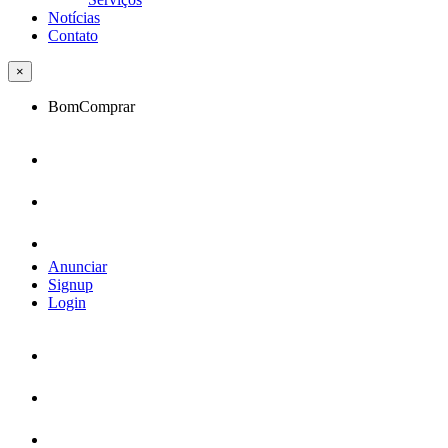
Notícias
Contato
×
BomComprar
Anunciar
Signup
Login