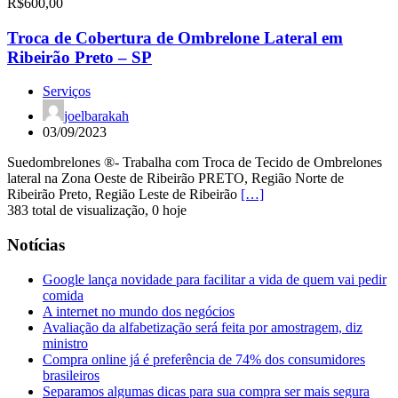
R$600,00
Troca de Cobertura de Ombrelone Lateral em
Ribeirão Preto – SP
Serviços
joelbarakah
03/09/2023
Suedombrelones ®- Trabalha com Troca de Tecido de Ombrelones
lateral na Zona Oeste de Ribeirão PRETO, Região Norte de
Ribeirão Preto, Região Leste de Ribeirão
[…]
383 total de visualização, 0 hoje
Notícias
Google lança novidade para facilitar a vida de quem vai pedir
comida
A internet no mundo dos negócios
Avaliação da alfabetização será feita por amostragem, diz
ministro
Compra online já é preferência de 74% dos consumidores
brasileiros
Separamos algumas dicas para sua compra ser mais segura