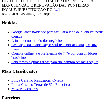
LIGHTSHEER DUET LIGHTSHEER DESIRE A NOSSA
MANUTENÇÃO E RENOVAÇÃO DAS PONTEIRAS
INCLUE: SUBSTITUIÇÃO DO
[…]
682 total de visualização, 0 hoje
Notícias
Google lança novidade para facilitar a vida de quem vai pedir
comida
A internet no mundo dos negócios
Avaliação da alfabetização será feita por amostragem, diz
ministro
Compra online já é preferência de 74% dos consumidores
brasileiros
Separamos algumas dicas para sua compra ser mais segura
Mais Classificados
Linda Casa no Residencial Cyrella
Linda Casa no Terras de São Francisco
Móveis Escolares
Parceiros