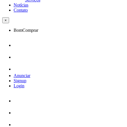
Notícias
Contato
×
BomComprar
Anunciar
Signup
Login