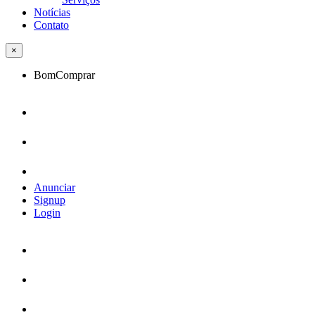
Notícias
Contato
×
BomComprar
Anunciar
Signup
Login