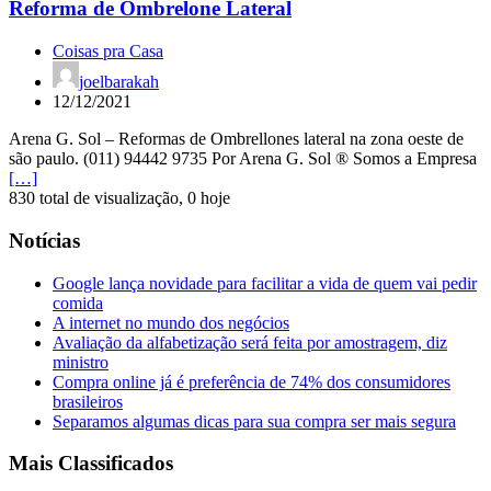
Reforma de Ombrelone Lateral
Coisas pra Casa
joelbarakah
12/12/2021
Arena G. Sol – Reformas de Ombrellones lateral na zona oeste de
são paulo. (011) 94442 9735 Por Arena G. Sol ® Somos a Empresa
[…]
830 total de visualização, 0 hoje
Notícias
Google lança novidade para facilitar a vida de quem vai pedir
comida
A internet no mundo dos negócios
Avaliação da alfabetização será feita por amostragem, diz
ministro
Compra online já é preferência de 74% dos consumidores
brasileiros
Separamos algumas dicas para sua compra ser mais segura
Mais Classificados