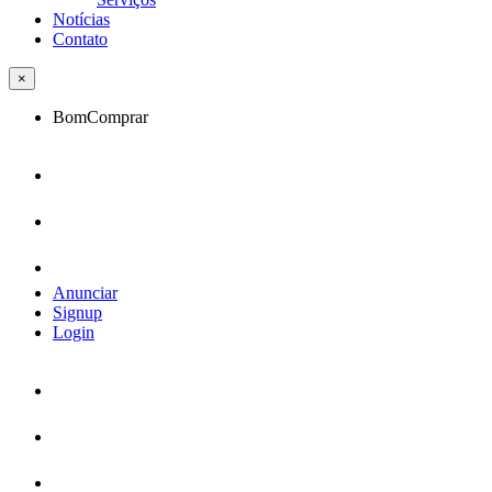
Notícias
Contato
×
BomComprar
Anunciar
Signup
Login