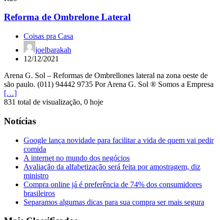
Reforma de Ombrelone Lateral
Coisas pra Casa
joelbarakah
12/12/2021
Arena G. Sol – Reformas de Ombrellones lateral na zona oeste de
são paulo. (011) 94442 9735 Por Arena G. Sol ® Somos a Empresa
[…]
831 total de visualização, 0 hoje
Notícias
Google lança novidade para facilitar a vida de quem vai pedir
comida
A internet no mundo dos negócios
Avaliação da alfabetização será feita por amostragem, diz
ministro
Compra online já é preferência de 74% dos consumidores
brasileiros
Separamos algumas dicas para sua compra ser mais segura