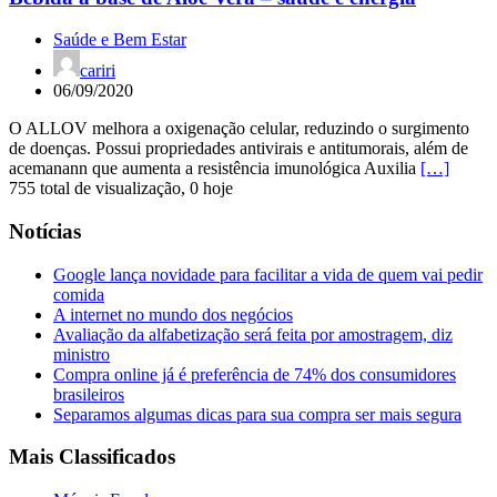
Saúde e Bem Estar
cariri
06/09/2020
O ALLOV melhora a oxigenação celular, reduzindo o surgimento
de doenças. Possui propriedades antivirais e antitumorais, além de
acemanann que aumenta a resistência imunológica Auxilia
[…]
755 total de visualização, 0 hoje
Notícias
Google lança novidade para facilitar a vida de quem vai pedir
comida
A internet no mundo dos negócios
Avaliação da alfabetização será feita por amostragem, diz
ministro
Compra online já é preferência de 74% dos consumidores
brasileiros
Separamos algumas dicas para sua compra ser mais segura
Mais Classificados