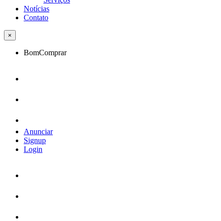
Notícias
Contato
×
BomComprar
Anunciar
Signup
Login