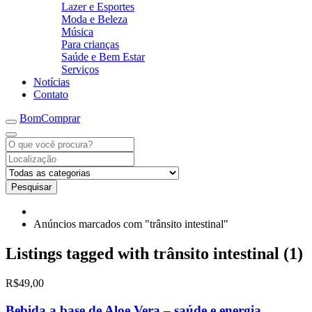
Lazer e Esportes
Moda e Beleza
Música
Para crianças
Saúde e Bem Estar
Serviços
Notícias
Contato
BomComprar
Pesquisar
Anúncios marcados com "trânsito intestinal"
Listings tagged with trânsito intestinal (1)
R$49,00
Bebida a base de Aloe Vera – saúde e energia