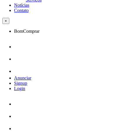
Notícias
Contato
×
BomComprar
Anunciar
Signup
Login