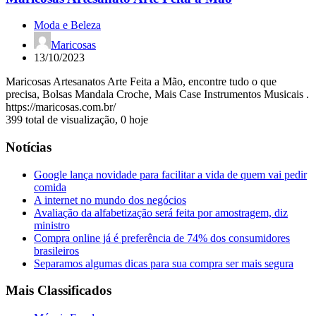
Moda e Beleza
Maricosas
13/10/2023
Maricosas Artesanatos Arte Feita a Mão, encontre tudo o que
precisa, Bolsas Mandala Croche, Mais Case Instrumentos Musicais .
https://maricosas.com.br/
399 total de visualização, 0 hoje
Notícias
Google lança novidade para facilitar a vida de quem vai pedir
comida
A internet no mundo dos negócios
Avaliação da alfabetização será feita por amostragem, diz
ministro
Compra online já é preferência de 74% dos consumidores
brasileiros
Separamos algumas dicas para sua compra ser mais segura
Mais Classificados