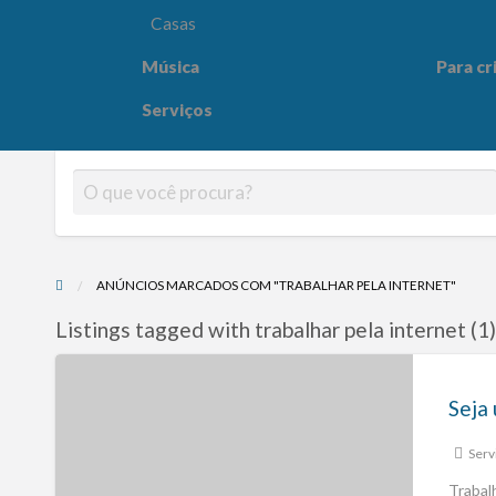
Casas
Música
Para cr
Para crianças
Saúde e
Serviços
ANÚNCIOS MARCADOS COM "TRABALHAR PELA INTERNET"
Listings tagged with trabalhar pela internet (1
Seja 
Serv
Trabal