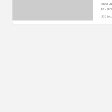
oportu
prospe
cadas
532 tota