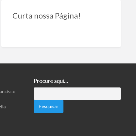
Curta nossa Página!
Procure aqui…
rancisco
Pesquisar
por:
lla