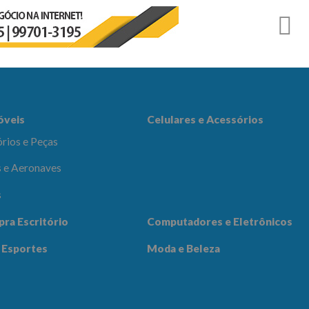
r
es e Acessórios
óveis
Celulares e Acessórios
rios e Peças
 e Aeronaves
s
adores e
pra Escritório
Computadores e Eletrônicos
icos
Notícias
Contato
 Esportes
Moda e Beleza
 Beleza