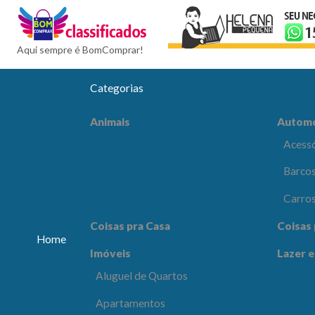
BomCompra
Aqui sempre é BomComprar!
Categorias
Automóveis
Celular
Animais
Autom
Acessórios e Peças
Acessó
Barcos e Aeronaves
Barcos
Carros
Carro
Coisas pra Escritório
Comput
Coisas pra Casa
Coisas 
Eletrôn
Home
Imóveis
Lazer e
Lazer e Esportes
Moda e
Aluguel de Quartos
os
Apartamentos