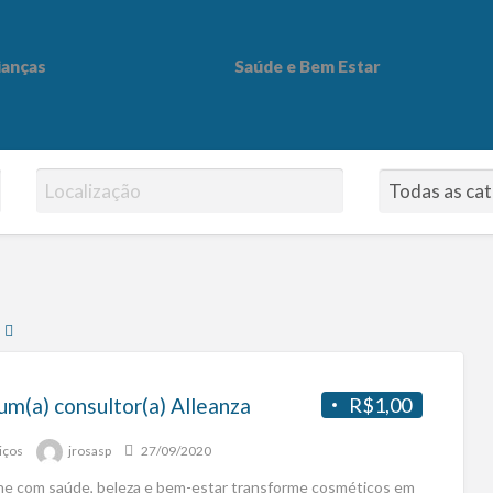
ianças
Saúde e Bem Estar
 Bem Estar
)
um(a) consultor(a) Alleanza
R$1,00
iços
jrosasp
27/09/2020
he com saúde, beleza e bem-estar transforme cosméticos em