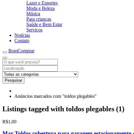
Lazer e Esportes
Moda e Beleza
Música
Para crianças
Saúde e Bem Estar
Serviços
Notícias
Contato
BomComprar
Pesquisar
Anúncios marcados com "toldos plegables"
Listings tagged with toldos plegables (1)
R$1,00
Mar Toldos,cobertura para garagem,estacionamento,