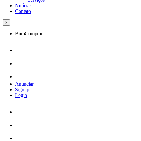
Notícias
Contato
×
BomComprar
Anunciar
Signup
Login