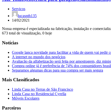
Serviços
lucasnth135
14/02/2021
Nossa empresa é especializada na fabricação, instalação e comerciali
673 total de visualização, 0 hoje
Notícias
Google lança novidade para facilitar a vida de quem vai pedir 
A internet no mundo dos negócios
Avaliação da alfabetização será feita por amostragem, diz minis
Compra online já é preferência de 74% dos consumidores brasil
Separamos algumas dicas para sua compra ser mais segura
Mais Classificados
Linda Casa no Terras de São Francisco
Linda Casa no Residencial Cyrella
Móveis Escolares
Parceiros