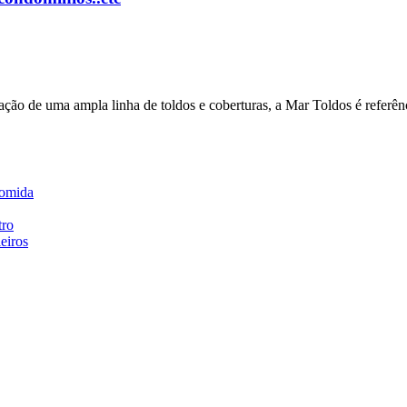
zação de uma ampla linha de toldos e coberturas, a Mar Toldos é referê
comida
tro
eiros