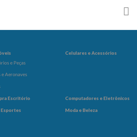
es e Acessórios
óveis
Celulares e Acessórios
rios e Peças
 e Aeronaves
s
adores e
pra Escritório
Computadores e Eletrônicos
icos
Notícias
Contato
 Esportes
Moda e Beleza
 Beleza