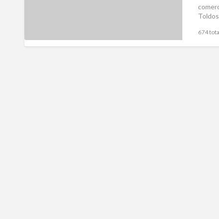
comerc
Toldos
674 tota