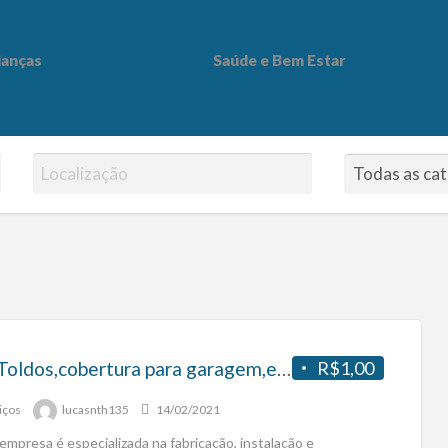
ianças
Saúde e Bem Estar
 Bem Estar
Mar Toldos,cobertura para garagem,estacionamento,condomìnios..etc
R$1,00
iços
lucasnth135
14/02/2021
empresa é especializada na fabricação, instalação e