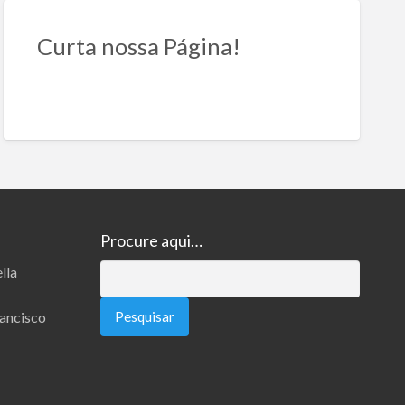
Curta nossa Página!
Procure aqui…
lla
Pesquisar
por:
rancisco