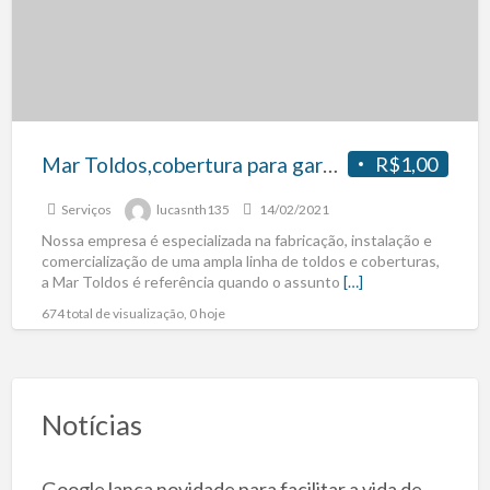
Mar Toldos,cobertura para garagem,estacionamento,condomìnios..etc
R$1,00
Serviços
lucasnth135
14/02/2021
Nossa empresa é especializada na fabricação, instalação e
comercialização de uma ampla linha de toldos e coberturas,
a Mar Toldos é referência quando o assunto
[…]
674 total de visualização, 0 hoje
Notícias
Google lança novidade para facilitar a vida de