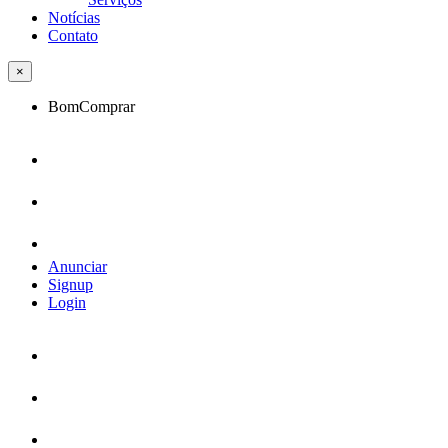
Notícias
Contato
×
BomComprar
Anunciar
Signup
Login