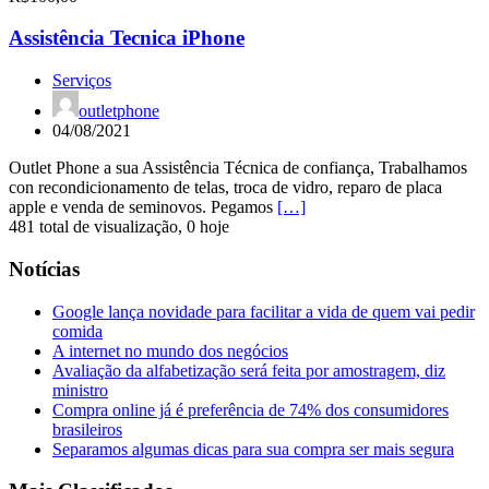
Assistência Tecnica iPhone
Serviços
outletphone
04/08/2021
Outlet Phone a sua Assistência Técnica de confiança, Trabalhamos
con recondicionamento de telas, troca de vidro, reparo de placa
apple e venda de seminovos. Pegamos
[…]
481 total de visualização, 0 hoje
Notícias
Google lança novidade para facilitar a vida de quem vai pedir
comida
A internet no mundo dos negócios
Avaliação da alfabetização será feita por amostragem, diz
ministro
Compra online já é preferência de 74% dos consumidores
brasileiros
Separamos algumas dicas para sua compra ser mais segura