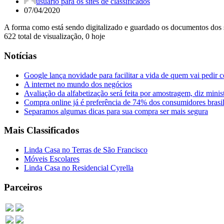
usuario para os sites de classificados
07/04/2020
A forma como está sendo digitalizado e guardado os documentos dos 
622 total de visualização, 0 hoje
Notícias
Google lança novidade para facilitar a vida de quem vai pedir 
A internet no mundo dos negócios
Avaliação da alfabetização será feita por amostragem, diz minis
Compra online já é preferência de 74% dos consumidores brasil
Separamos algumas dicas para sua compra ser mais segura
Mais Classificados
Linda Casa no Terras de São Francisco
Móveis Escolares
Linda Casa no Residencial Cyrella
Parceiros