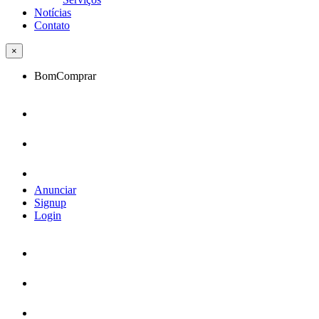
Notícias
Contato
×
BomComprar
Anunciar
Signup
Login