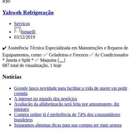
R$0
Yahweh Refrigeração
Serviços
Ismaelll
03/12/2019
✔️ Assistência Técnica Especializada em Manutenções e Reparos de
Equipamentos, como: ✅ Geladeiras e Freezers ✅ Ar Condicionados
* Janela e Split * ✅ Maquina
[…]
687 total de visualização, 1 hoje
Notícias
Google lança novidade para facilitar a vida de quem vai pedir
comida
A internet no mundo dos negócios
Avaliação da alfabetização será feita por amostragem, diz
ministro
Compra online já é preferência de 74% dos consumidores
brasileiros
Separamos algumas dicas para sua compra ser mais segura