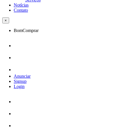
Notícias
Contato
×
BomComprar
Anunciar
Signup
Login