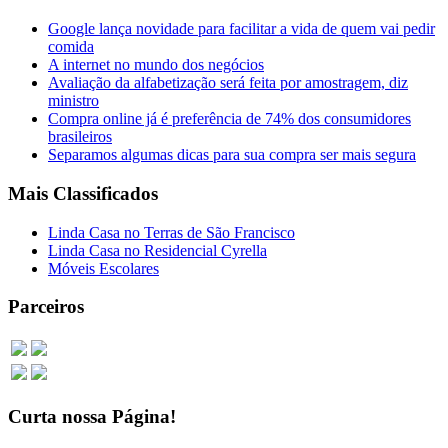
Google lança novidade para facilitar a vida de quem vai pedir
comida
A internet no mundo dos negócios
Avaliação da alfabetização será feita por amostragem, diz
ministro
Compra online já é preferência de 74% dos consumidores
brasileiros
Separamos algumas dicas para sua compra ser mais segura
Mais Classificados
Linda Casa no Terras de São Francisco
Linda Casa no Residencial Cyrella
Móveis Escolares
Parceiros
Curta nossa Página!