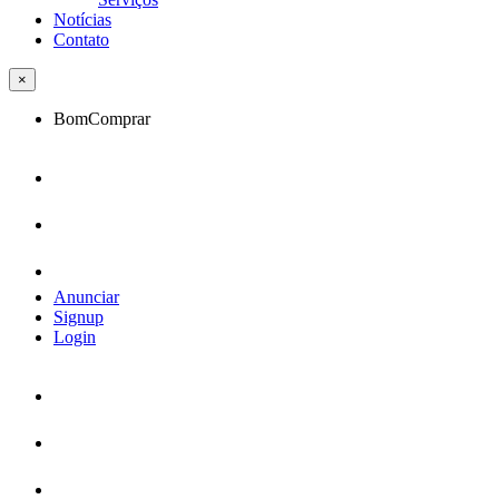
Notícias
Contato
×
BomComprar
Anunciar
Signup
Login