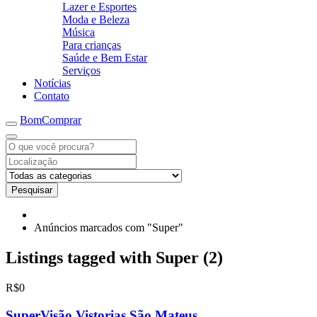
Lazer e Esportes
Moda e Beleza
Música
Para crianças
Saúde e Bem Estar
Serviços
Notícias
Contato
BomComprar
Pesquisar
Anúncios marcados com "Super"
Listings tagged with Super (2)
R$0
SuperVisão Vistorias São Mateus