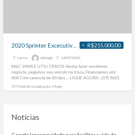
2020 Sprinter Excecutiva Marticar 19 lugares (0km)
R$215.000,00
Carros
dalvage
14/07/2020
M&C VANS E UTILITÁRIOS Venha fazer excelente
negocio, pegamos seu veiculo na troca, Financiamos até
60X Com carencia de 60 dias…. LIGUE AGORA ..(19) 3621.
[…]
557 total de visualização, 0 hoje
Notícias
Google lança novidade para facilitar a vida de