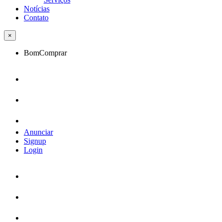
Notícias
Contato
×
BomComprar
Anunciar
Signup
Login