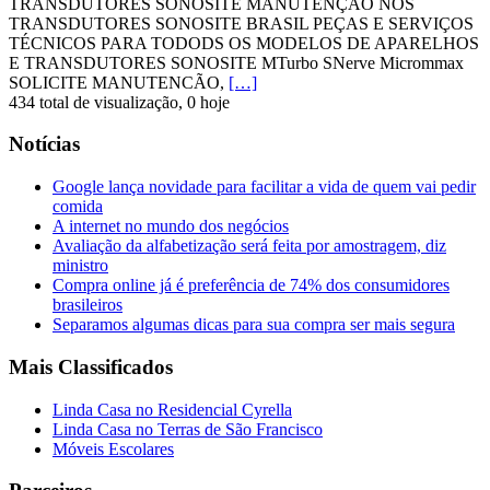
TRANSDUTORES SONOSITE MANUTENÇÃO NOS
TRANSDUTORES SONOSITE BRASIL PEÇAS E SERVIÇOS
TÉCNICOS PARA TODODS OS MODELOS DE APARELHOS
E TRANSDUTORES SONOSITE MTurbo SNerve Micrommax
SOLICITE MANUTENCÃO,
[…]
434 total de visualização, 0 hoje
Notícias
Google lança novidade para facilitar a vida de quem vai pedir
comida
A internet no mundo dos negócios
Avaliação da alfabetização será feita por amostragem, diz
ministro
Compra online já é preferência de 74% dos consumidores
brasileiros
Separamos algumas dicas para sua compra ser mais segura
Mais Classificados
Linda Casa no Residencial Cyrella
Linda Casa no Terras de São Francisco
Móveis Escolares