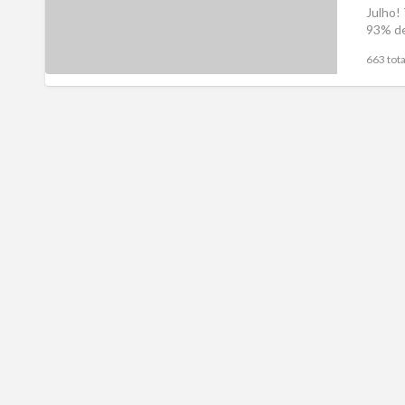
Julho!
93% d
663 tota