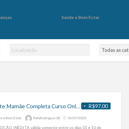
ianças
Saúde e Bem Estar
 Bem Estar
Pacote Mamãe Completa Curso Online Sobre Maternidade
R$97,00
e e Bem Estar
RafaRodrigues18
05/07/2020
ÃO INÉDITA válida somente entre os dias 01 e 10 de