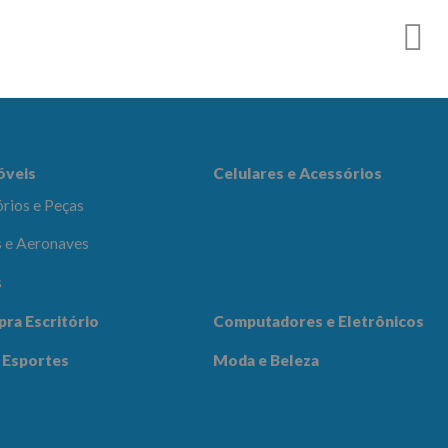
r
es e Acessórios
óveis
Celulares e Acessórios
rios e Peças
 e Aeronaves
s
adores e
pra Escritório
Computadores e Eletrônicos
icos
Notícias
Contato
 Esportes
Moda e Beleza
 Beleza