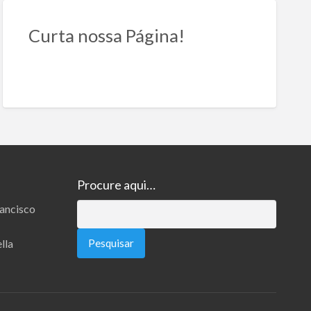
Curta nossa Página!
Procure aqui…
rancisco
Pesquisar
por:
lla