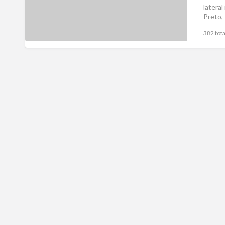
latera
Preto,
382 tota