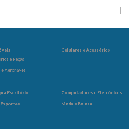
es e Acessórios
óveis
Celulares e Acessórios
rios e Peças
 e Aeronaves
s
adores e
pra Escritório
Computadores e Eletrônicos
icos
Notícias
Contato
 Esportes
Moda e Beleza
 Beleza