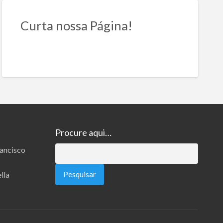
Curta nossa Página!
Procure aqui…
rancisco
Pesquisar
por:
lla