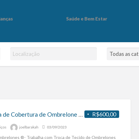
ianças
Saúde e Bem Estar
 Bem Estar
Troca de Cobertura de Ombrelone Lateral em Ribeirão Preto – SP
R$600,00
iços
joelbarakah
03/09/2023
brelones ®- Trabalha com Troca de Tecido de Ombrelones