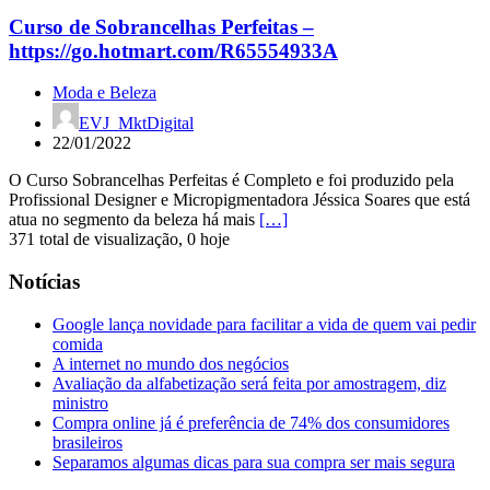
Curso de Sobrancelhas Perfeitas –
https://go.hotmart.com/R65554933A
Moda e Beleza
EVJ_MktDigital
22/01/2022
O Curso Sobrancelhas Perfeitas é Completo e foi produzido pela
Profissional Designer e Micropigmentadora Jéssica Soares que está
atua no segmento da beleza há mais
[…]
371 total de visualização, 0 hoje
Notícias
Google lança novidade para facilitar a vida de quem vai pedir
comida
A internet no mundo dos negócios
Avaliação da alfabetização será feita por amostragem, diz
ministro
Compra online já é preferência de 74% dos consumidores
brasileiros
Separamos algumas dicas para sua compra ser mais segura