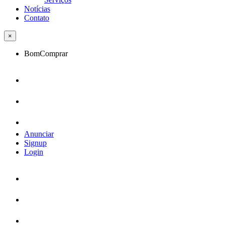
Notícias
Contato
×
BomComprar
Anunciar
Signup
Login