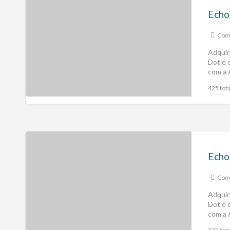
Echo
Comp
Adquir
Dot é 
com a 
425 tota
Echo
Comp
Adquir
Dot é 
com a 