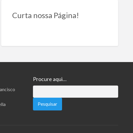
Curta nossa Página!
Procure aqui…
rancisco
Pesquisar
por:
lla