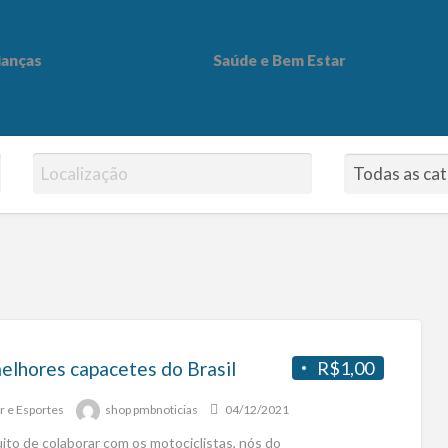
ianças
Saúde e Bem Estar
 Bem Estar
elhores capacetes do Brasil
R$1,00
r e Esportes
shop pmbnoticias
04/12/2021
uito de colaborar com os motociclistas, nós do