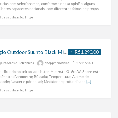
icias.com selecionamos, conforme a nossa opinião, alguns
lhores capacetes nacionais, com diferentes faixas de preços
l de visualização, 1 hoje
Relógio Outdoor Suunto Black Military
R$1.290,00
utadores e Eletrônicos
shop pmbnoticias
27/11/2021
a clicando no link ao lado https://amzn.to/316rnBA Sobre este
ltímetro; Barômetro; Bússola; Temperatura; Alarme de
tade; Nascer e pôr do sol; Medidor de profundidade
[…]
l de visualização, 1 hoje