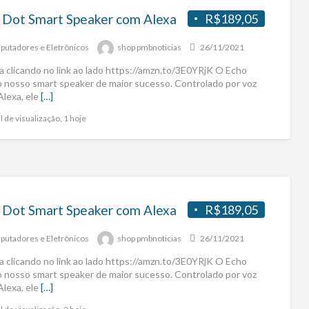
 Dot Smart Speaker com Alexa
R$189,05
utadores e Eletrônicos
shop pmbnoticias
26/11/2021
a clicando no link ao lado https://amzn.to/3E0YRjK O Echo
o nosso smart speaker de maior sucesso. Controlado por voz
Alexa, ele
[…]
l de visualização, 1 hoje
 Dot Smart Speaker com Alexa
R$189,05
utadores e Eletrônicos
shop pmbnoticias
26/11/2021
a clicando no link ao lado https://amzn.to/3E0YRjK O Echo
o nosso smart speaker de maior sucesso. Controlado por voz
Alexa, ele
[…]