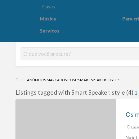
Casas
Música
Para cr
Para crianças
Saúde e
Serviços
ANÚNCIOS MARCADOS COM "SMART SPEAKER. STYLE"
Listings tagged with Smart Speaker. style (4)
Os m
Laze
No int