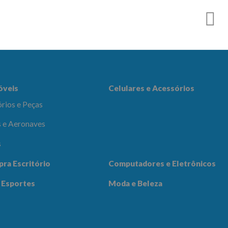
es e Acessórios
óveis
Celulares e Acessórios
rios e Peças
 e Aeronaves
s
adores e
pra Escritório
Computadores e Eletrônicos
icos
Notícias
Contato
 Esportes
Moda e Beleza
 Beleza