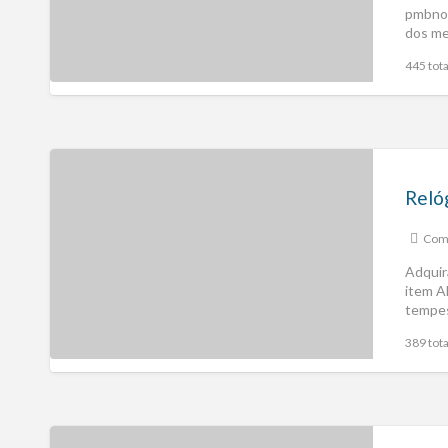
pmbnot
dos me
[…]
445 tota
Comp
Adquir
item A
tempes
389 tota