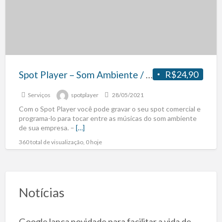
Spot Player – Som Ambiente / Rádio Indoor
R$24,90
Serviços
spotplayer
28/05/2021
Com o Spot Player você pode gravar o seu spot comercial e
programa-lo para tocar entre as músicas do som ambiente
de sua empresa. –
[…]
360 total de visualização, 0 hoje
Notícias
Google lança novidade para facilitar a vida de