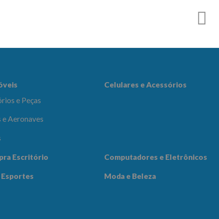
r
es e Acessórios
óveis
Celulares e Acessórios
rios e Peças
 e Aeronaves
s
adores e
pra Escritório
Computadores e Eletrônicos
icos
Notícias
Contato
 Esportes
Moda e Beleza
 Beleza