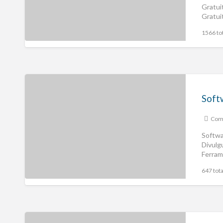
Gratui
Gratui
Empre
1566 tot
Comp
Softwa
Divulg
Ferram
Empre
647 tota