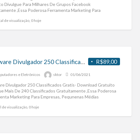
to Divulgue Para Milhares De Grupos Facebook
tamente ,Essa Poderosa Ferramenta Marketing Para
sas, Pequnenas Médias
[…]
al de visualização, 0 hoje
Software Divulgador 250 Classificados Gratis- Download Gratuito
R$89,00
utadores e Eletrônicos
sktor
01/06/2021
re Divulgador 250 Classificados Gratis- Download Gratuito
ue Mais De 240 Classificados Gratuitamente ,Essa Poderosa
enta Marketing Para Empresas, Pequnenas Médias
sas,Empreendedores Adquira Agora Mesmo
[…]
l de visualização, 0 hoje