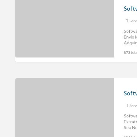
Serv
Softwa
Envio 
Adquir
873 tota
Serv
Softwa
Extrat
Seu Ne