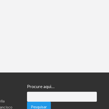
Procure aqui…
Pesquisar
lla
por:
rancisco