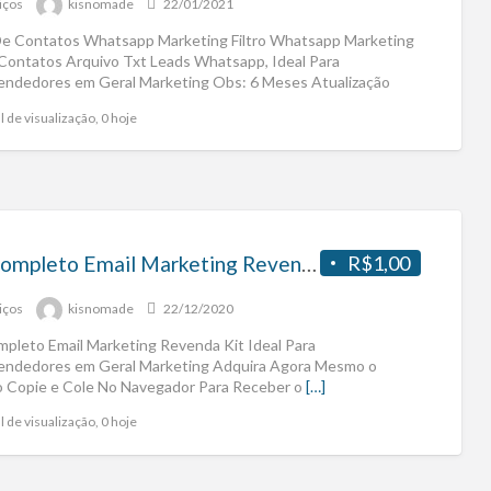
iços
kisnomade
22/01/2021
 De Contatos Whatsapp Marketing Filtro Whatsapp Marketing
 Contatos Arquivo Txt Leads Whatsapp, Ideal Para
ndedores em Geral Marketing Obs: 6 Meses Atualização
[…]
l de visualização, 0 hoje
Kit Completo Email Marketing Revenda
R$1,00
iços
kisnomade
22/12/2020
mpleto Email Marketing Revenda Kit Ideal Para
ndedores em Geral Marketing Adquira Agora Mesmo o
o Copie e Cole No Navegador Para Receber o
[…]
l de visualização, 0 hoje