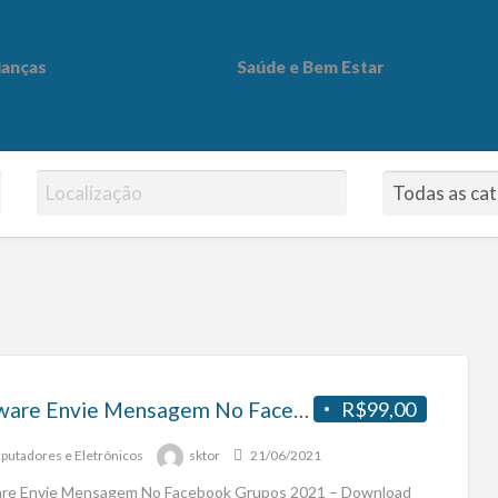
ianças
Saúde e Bem Estar
 Bem Estar
Software Envie Mensagem No Facebook Grupos 2021 – Download Gratuito
R$99,00
utadores e Eletrônicos
sktor
21/06/2021
re Envie Mensagem No Facebook Grupos 2021 – Download