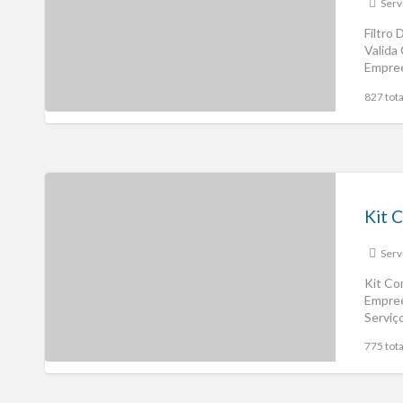
Serv
Filtro
Valida
Empree
Valida
827 tota
Serv
Kit Co
Empree
Serviç
775 tota