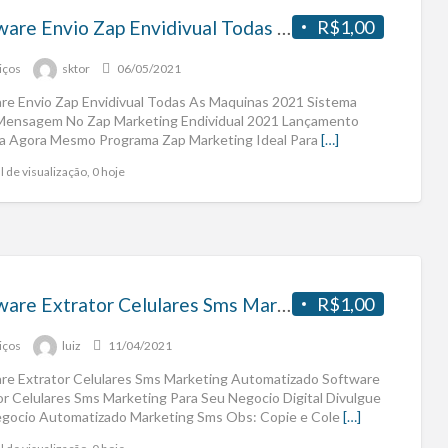
Software Envio Zap Envidivual Todas As Maquinas 2021
R$1,00
iços
sktor
06/05/2021
re Envio Zap Envidivual Todas As Maquinas 2021 Sistema
Mensagem No Zap Marketing Endividual 2021 Lançamento
a Agora Mesmo Programa Zap Marketing Ideal Para
[…]
l de visualização, 0 hoje
Software Extrator Celulares Sms Marketing
R$1,00
iços
luiz
11/04/2021
re Extrator Celulares Sms Marketing Automatizado Software
or Celulares Sms Marketing Para Seu Negocio Digital Divulgue
gocio Automatizado Marketing Sms Obs: Copie e Cole
[…]