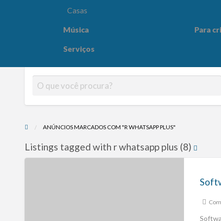
Casas
Música
Para cr
Para crianças
Saúde e
Serviços
ANÚNCIOS MARCADOS COM "R WHATSAPP PLUS"
Listings tagged with r whatsapp plus (8)
Comp
Softwa