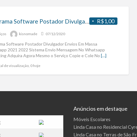
Programa Software Postador Divulgador Envios Em Massa Whatsapp 2021 2022
R$1,00
iços
kisnomade
07/12/2020
ma Software Postador Divulgador Envios Em Massa
app 2021 2022 Sistema Envio Mensagem No Whatsapp
ing Adquira Agora Mesmo o Serviço Copie e Cole No
[…]
al de visualização, 0 hoje
Anúncios em destaque
Móveis Escolares
Linda Casa no Residencial Cyre
Linda Casa no Terras de São F