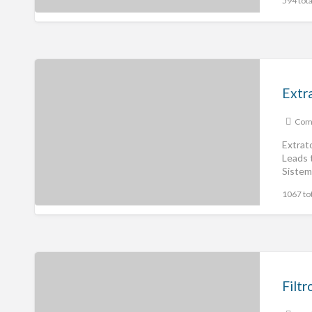
594 tota
Extr
Comp
Extrat
Leads 
Sistem
1067 tot