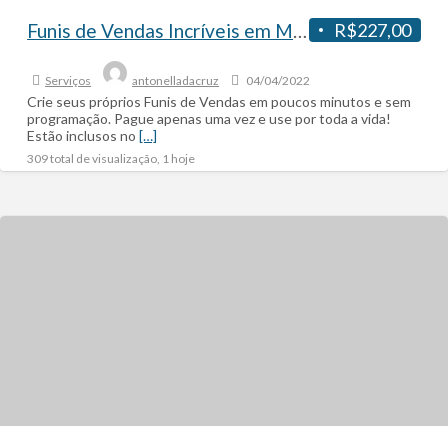
Funis de Vendas Incríveis em Minutos – Não é Necessário Ser Programador
R$227,00
Serviços
antonelladacruz
04/04/2022
Crie seus próprios Funis de Vendas em poucos minutos e sem
programação. Pague apenas uma vez e use por toda a vida!
Estão inclusos no
[…]
309 total de visualização, 1 hoje