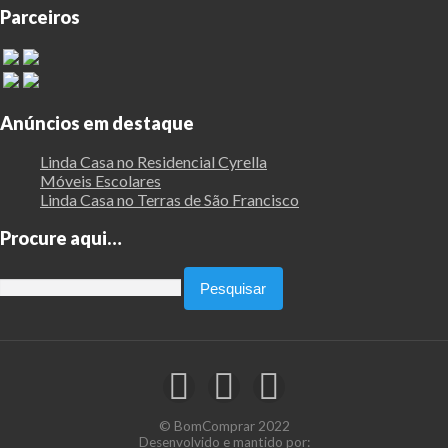
Parceiros
Anúncios em destaque
Linda Casa no Residencial Cyrella
Móveis Escolares
Linda Casa no Terras de São Francisco
Procure aqui…
Pesquisar
por:
© BomComprar 2022
Desenvolvido e mantido por: