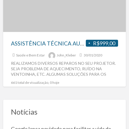
ASSISTÊNCIA TÉCNICA AUTORIZADA PROJETORES PARA TODO BRASIL
R$999,00
Saúde e Bem Estar
John_Kleber
30/01/2020
REALIZAMOS DIVERSOS REPAROS NO SEU PROJETOR.
SEJA PROBLEMA DE AQUECIMENTO, RUÍDO NA
VENTOINHA, ETC. ALGUMAS SOLUÇÕES PARA OS
PROBLEMAS MAIS COMUNS: TROCA DA LÂMPADA,
661 total de visualização, 0 hoje
REPARO
[…]
Notícias
Google lança novidade para facilitar a vida de