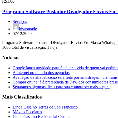
R$1,00
Programa Software Postador Divulgador Envios Em
Serviços
kisnomade
07/12/2020
Programa Software Postador Divulgador Envios Em Massa Whatsap
1686 total de visualização, 1 hoje
Notícias
Google lança novidade para facilitar a vida de quem vai pedir 
A internet no mundo dos negócios
Avaliação da alfabetização será feita por amostragem, diz minis
Compra online já é preferência de 74% dos consumidores brasil
Separamos algumas dicas para sua compra ser mais segura
Mais Classificados
Linda Casa no Terras de São Francisco
Móveis Escolares
Linda Casa no Residencial Cyrella