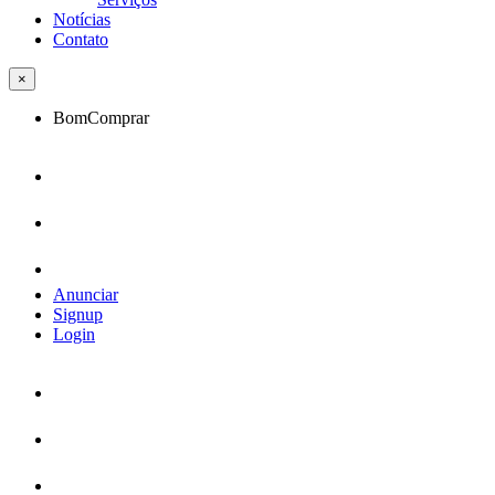
Notícias
Contato
×
BomComprar
Anunciar
Signup
Login