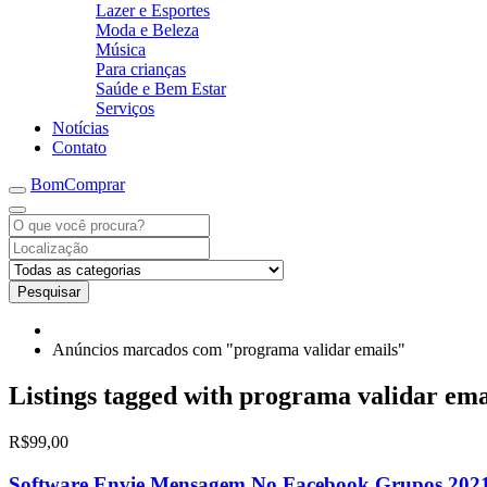
Lazer e Esportes
Moda e Beleza
Música
Para crianças
Saúde e Bem Estar
Serviços
Notícias
Contato
BomComprar
Pesquisar
Anúncios marcados com "programa validar emails"
Listings tagged with programa validar emai
R$99,00
Software Envie Mensagem No Facebook Grupos 2021