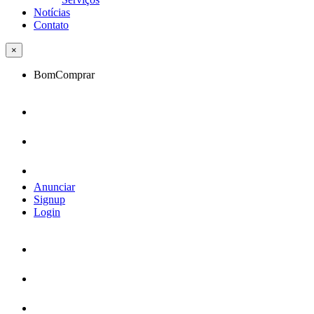
Notícias
Contato
×
BomComprar
Anunciar
Signup
Login