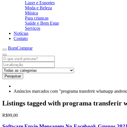
Lazer e Esportes
Moda e Beleza
Música
Para crianças
Saúde e Bem Estar
Serviços
Notícias
Contato
BomComprar
Pesquisar
Anúncios marcados com "programa transferir whatsapp android
Listings tagged with programa transferir 
R$99,00
Software Envie Mensagem No Facebook Grupos 2021