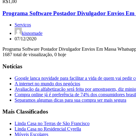
R$1,00
Programa Software Postador Divulgador Envios Em
Serviços
kisnomade
07/12/2020
Programa Software Postador Divulgador Envios Em Massa Whatsap
1687 total de visualização, 0 hoje
Notícias
Google lança novidade para facilitar a vida de quem vai pedir 
A internet no mundo dos negócios
Avaliação da alfabetização será feita por amostragem, diz minis
Compra online já é preferência de 74% dos consumidores brasil
Separamos algumas dicas para sua compra ser mais segura
Mais Classificados
Linda Casa no Terras de São Francisco
Linda Casa no Residencial Cyrella
Móveis Escolares