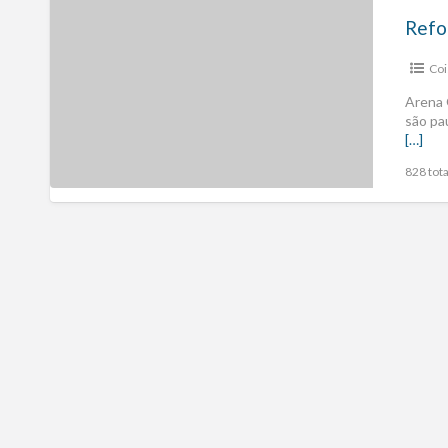
Refo
Coi
Arena 
são pa
[…]
828 tota