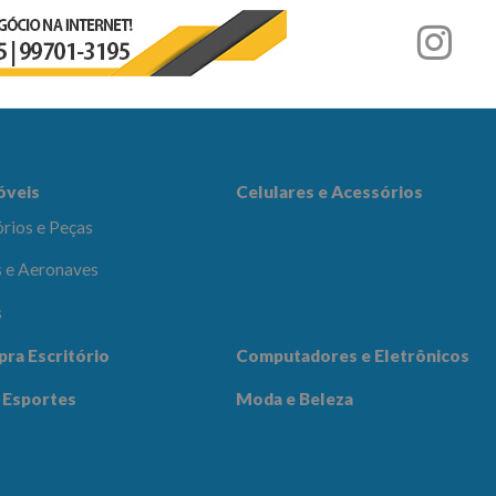
r
es e Acessórios
óveis
Celulares e Acessórios
rios e Peças
 e Aeronaves
s
adores e
pra Escritório
Computadores e Eletrônicos
icos
Notícias
Contato
 Esportes
Moda e Beleza
 Beleza