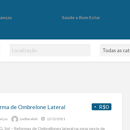
ianças
Saúde e Bem Estar
 Bem Estar
rma de Ombrelone Lateral
R$0
viços
joelbarakah
12/12/2021
G. Sol – Reformas de Ombrellones lateral na zona oeste de