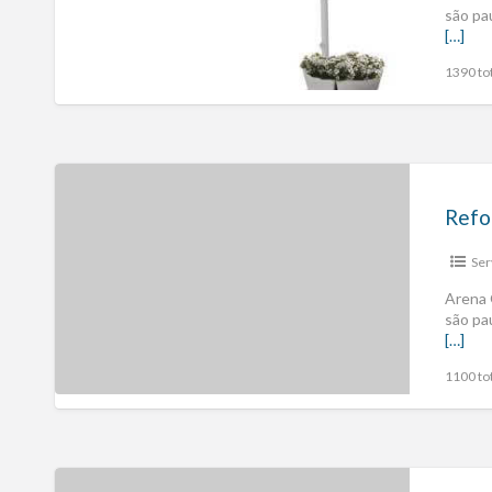
são pa
[…]
1390 tot
Refo
Ser
Arena 
são pa
[…]
1100 tot