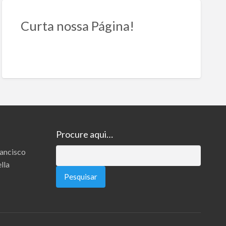
Curta nossa Página!
Procure aqui…
rancisco
Pesquisar
lla
por: