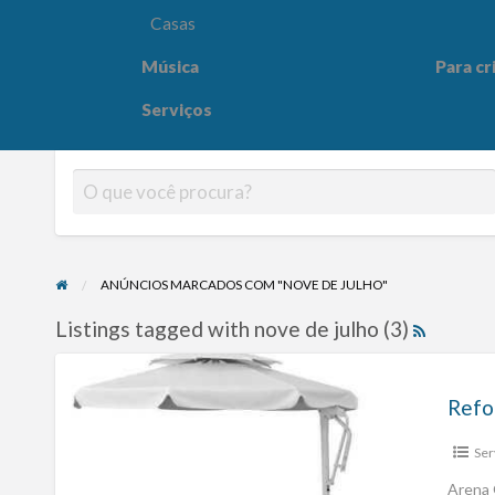
Casas
Música
Para cr
Para crianças
Saúde e
Serviços
ANÚNCIOS MARCADOS COM "NOVE DE JULHO"
Listings tagged with nove de julho (3)
Refo
Ser
Arena 