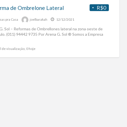
rma de Ombrelone Lateral
R$0
sas pra Casa
joelbarakah
12/12/2021
G. Sol – Reformas de Ombrellones lateral na zona oeste de
ulo. (011) 94442 9735 Por Arena G. Sol ® Somos a Empresa
l de visualização, 0 hoje