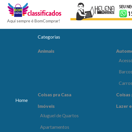
BomCompra
Aqui sempre é BomComprar!
Categorias
Automóveis
Celular
Animais
Autom
Acessórios e Peças
Acessó
Barcos e Aeronaves
Barcos
Carros
Carro
Coisas pra Escritório
Comput
Coisas pra Casa
Coisas 
Eletrôn
Home
Imóveis
Lazer e
Lazer e Esportes
Moda e
Aluguel de Quartos
os
Apartamentos