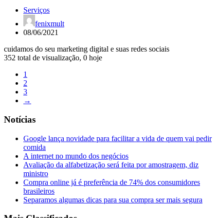
Serviços
fenixmult
08/06/2021
cuidamos do seu marketing digital e suas redes sociais
352 total de visualização, 0 hoje
1
2
3
→
Notícias
Google lança novidade para facilitar a vida de quem vai pedir
comida
A internet no mundo dos negócios
Avaliação da alfabetização será feita por amostragem, diz
ministro
Compra online já é preferência de 74% dos consumidores
brasileiros
Separamos algumas dicas para sua compra ser mais segura