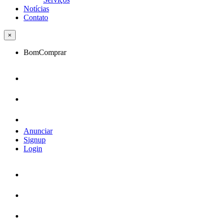
Notícias
Contato
×
BomComprar
Anunciar
Signup
Login