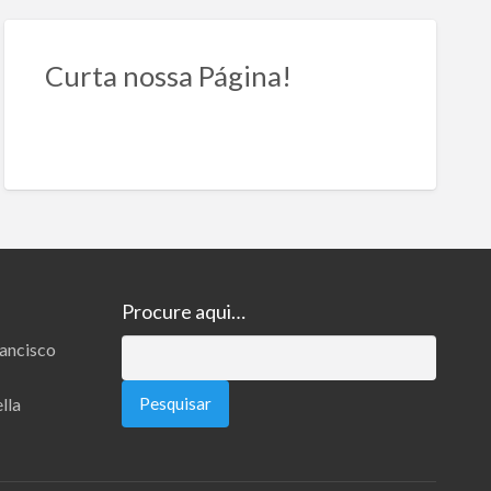
Curta nossa Página!
Procure aqui…
rancisco
Pesquisar
por:
lla