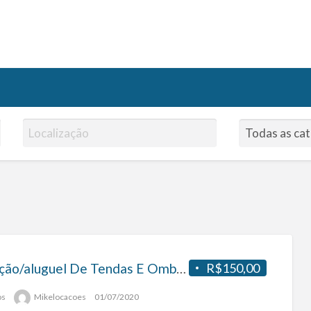
Locação/aluguel De Tendas E Ombrelone. 2×2, 3×3, 4×4.
R$150,00
os
Mikelocacoes
01/07/2020