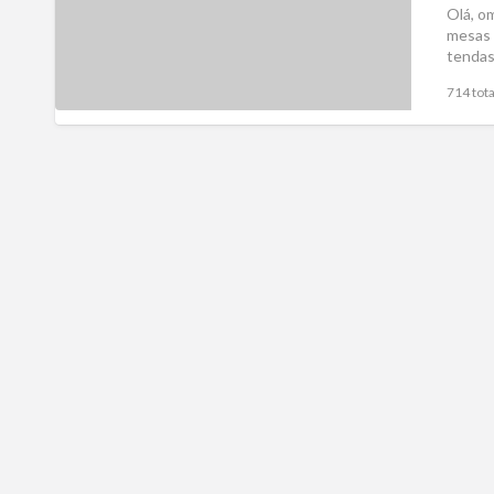
Olá, o
mesas 
tendas
714 tota