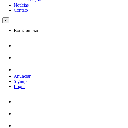
Notícias
Contato
×
BomComprar
Anunciar
Signup
Login