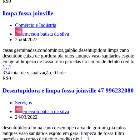
R$0
limpa fossa joinville
Comércio e Indústria
emerson batista da silva
25/04/2022
casas germinadas,condominios,galpão,desentupidora limpa cano
desentope caixa de gordura,pia ralos tanques vaso sanitarios esgoto
em geral limpeza de fossa filtro parcelas no cartao de debito credito
[…]
334 total de visualização, 0 hoje
R$0
Desentupidora e limpa fossa joinville 47 996232080
Serviços
emerson batista da silva
24/03/2022
desentupidora limpa cano desentope caixa de gordura,pia ralos
tanques vaso sanitarios esgoto em geral limpeza de fossa filtro
parcelas no cartao de debito credito pix
[…]