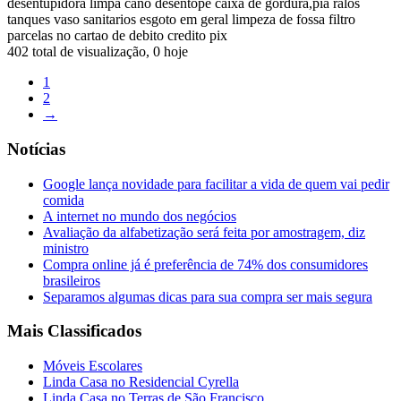
desentupidora limpa cano desentope caixa de gordura,pia ralos
tanques vaso sanitarios esgoto em geral limpeza de fossa filtro
parcelas no cartao de debito credito pix
402 total de visualização, 0 hoje
1
2
→
Notícias
Google lança novidade para facilitar a vida de quem vai pedir
comida
A internet no mundo dos negócios
Avaliação da alfabetização será feita por amostragem, diz
ministro
Compra online já é preferência de 74% dos consumidores
brasileiros
Separamos algumas dicas para sua compra ser mais segura
Mais Classificados
Móveis Escolares
Linda Casa no Residencial Cyrella
Linda Casa no Terras de São Francisco