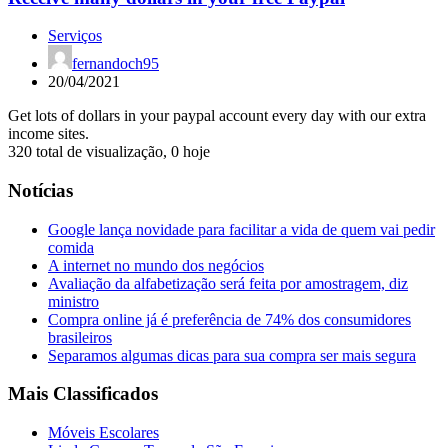
Serviços
fernandoch95
20/04/2021
Get lots of dollars in your paypal account every day with our extra
income sites.
320 total de visualização, 0 hoje
Notícias
Google lança novidade para facilitar a vida de quem vai pedir
comida
A internet no mundo dos negócios
Avaliação da alfabetização será feita por amostragem, diz
ministro
Compra online já é preferência de 74% dos consumidores
brasileiros
Separamos algumas dicas para sua compra ser mais segura
Mais Classificados
Móveis Escolares