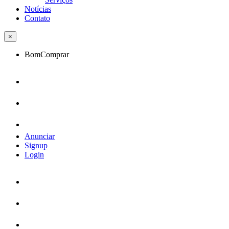
Notícias
Contato
×
BomComprar
Anunciar
Signup
Login