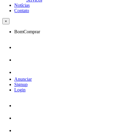
Notícias
Contato
×
BomComprar
Anunciar
Signup
Login