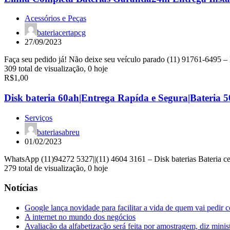
Acessórios e Peças
bateriacertapcg
27/09/2023
Faça seu pedido já! Não deixe seu veículo parado (11) 91761-6495 –
309 total de visualização, 0 hoje
R$1,00
Disk bateria 60ah|Entrega Rapída e Segura|Bateria 
Serviços
bateriasabreu
01/02/2023
WhatsApp (11)94272 5327||(11) 4604 3161 – Disk baterias Bateria cer
279 total de visualização, 0 hoje
Notícias
Google lança novidade para facilitar a vida de quem vai pedir 
A internet no mundo dos negócios
Avaliação da alfabetização será feita por amostragem, diz minis