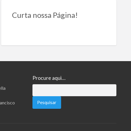
Curta nossa Página!
Procure aqui…
lla
Pesquisar
por:
rancisco