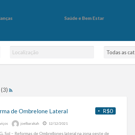
ianças
Saúde e Bem Estar
 Bem Estar
 (3)
rma de Ombrelone Lateral
R$0
viços
joelbarakah
12/12/2021
G. Sol – Reformas de Ombrellones lateral na zona oeste de