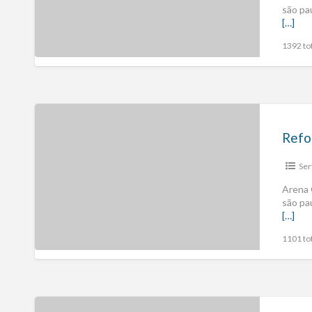
são pa
[…]
1392 tot
Refo
Ser
Arena 
são pa
[…]
1101 tot