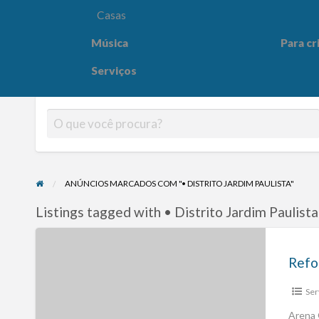
Casas
Música
Para cr
Para crianças
Saúde e
Serviços
ANÚNCIOS MARCADOS COM "• DISTRITO JARDIM PAULISTA"
Listings tagged with • Distrito Jardim Paulista
Refo
Ser
Arena 