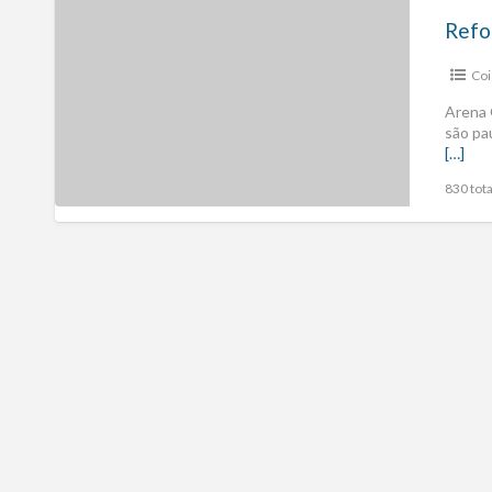
Refo
Coi
Arena 
são pa
[…]
830 tota