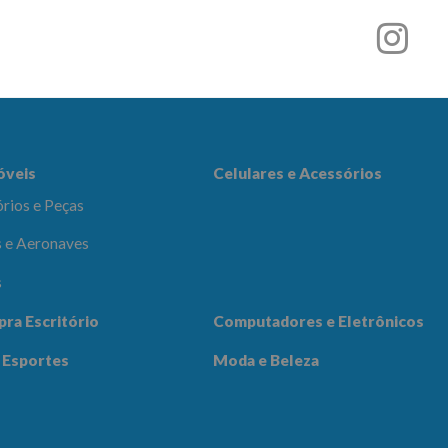
r
es e Acessórios
óveis
Celulares e Acessórios
rios e Peças
 e Aeronaves
s
adores e
pra Escritório
Computadores e Eletrônicos
icos
Notícias
Contato
 Esportes
Moda e Beleza
 Beleza