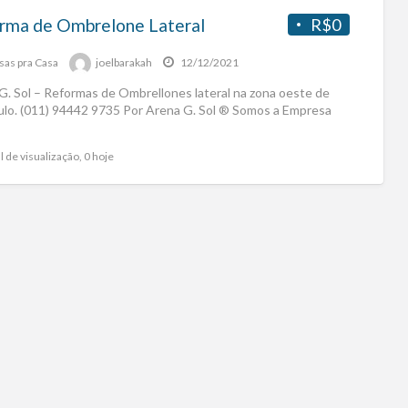
rma de Ombrelone Lateral
R$0
sas pra Casa
joelbarakah
12/12/2021
G. Sol – Reformas de Ombrellones lateral na zona oeste de
ulo. (011) 94442 9735 Por Arena G. Sol ® Somos a Empresa
l de visualização, 0 hoje