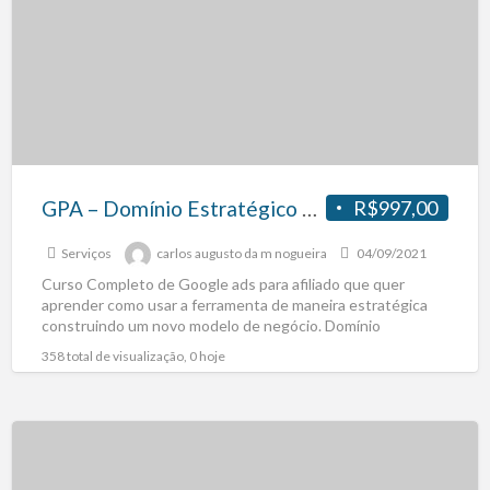
GPA – Domínio Estratégico – https://bit.ly/3h1HMMS
R$997,00
Serviços
carlos augusto da m nogueira
04/09/2021
Curso Completo de Google ads para afiliado que quer
aprender como usar a ferramenta de maneira estratégica
construindo um novo modelo de negócio. Domínio
estratégico
[…]
358 total de visualização, 0 hoje