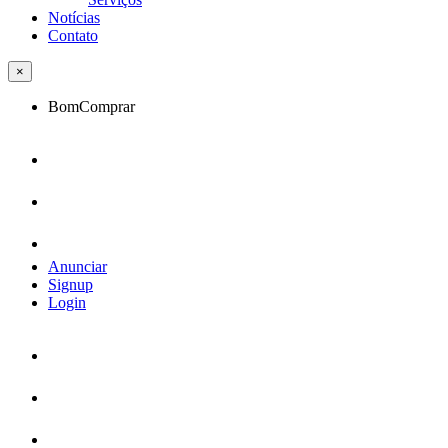
Notícias
Contato
×
BomComprar
Anunciar
Signup
Login