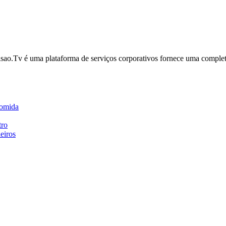
o.Tv é uma plataforma de serviços corporativos fornece uma completa 
comida
tro
eiros