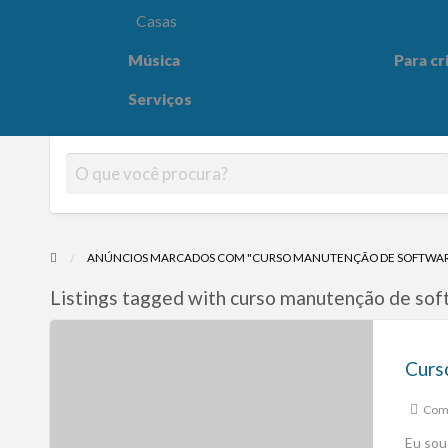
Casas
Música
Para cr
Para crianças
Saúde e
Serviços
ANÚNCIOS MARCADOS COM "CURSO MANUTENÇÃO DE SOFTWAR
Listings tagged with curso manutenção de sof
Comp
Eu sou