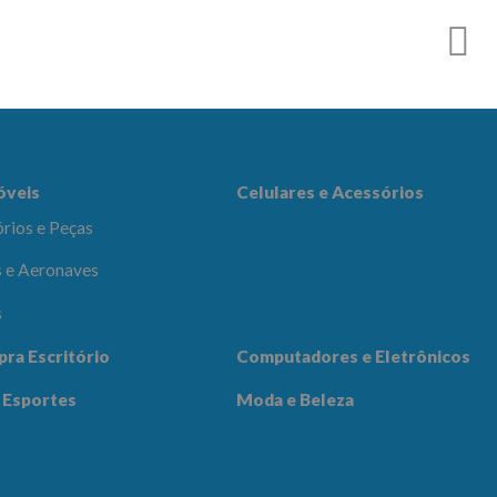
es e Acessórios
óveis
Celulares e Acessórios
rios e Peças
 e Aeronaves
s
adores e
pra Escritório
Computadores e Eletrônicos
icos
Notícias
Contato
 Esportes
Moda e Beleza
 Beleza