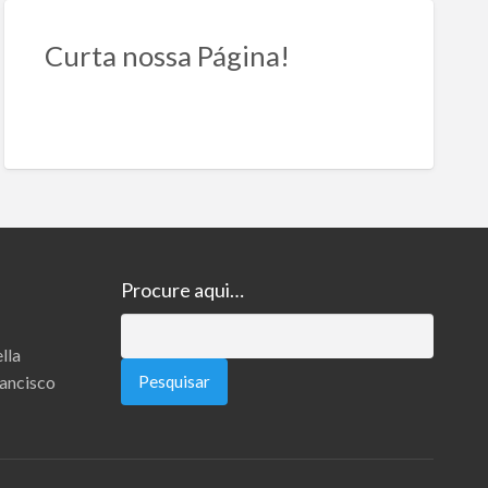
Curta nossa Página!
Procure aqui…
Pesquisar
lla
por:
rancisco