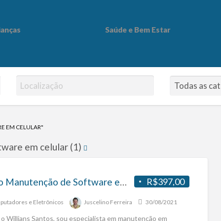
ianças
Saúde e Bem Estar
 Bem Estar
E EM CELULAR"
tware em celular (1)
Curso Manutenção de Software em Celulares
R$397,00
utadores e Eletrônicos
Juscelino Ferreira
30/08/2021
 o Willians Santos, sou especialista em manutenção em