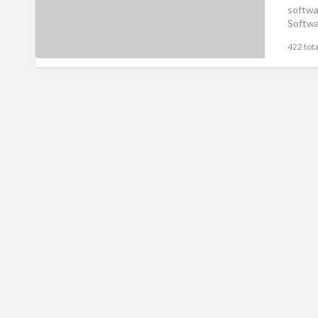
softwa
Softwa
422 tota