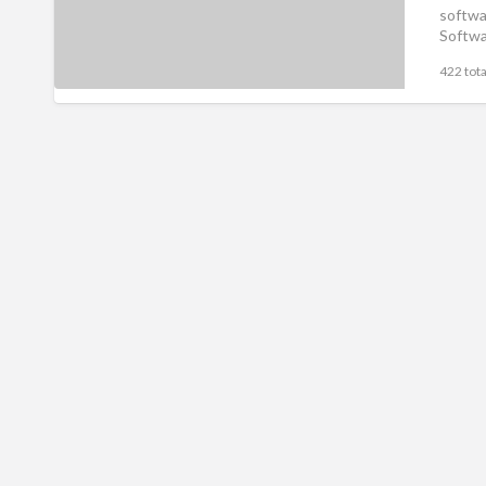
softwa
Softwa
422 tota