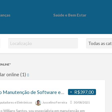
ianças
Saúde e Bem Estar
 Bem Estar
ONLINE"
ar online (1)
Curso Manutenção de Software em Celulares
R$397,00
utadores e Eletrônicos
Juscelino Ferreira
30/08/2021
 o Willians Santos, sou especialista em manutenção em