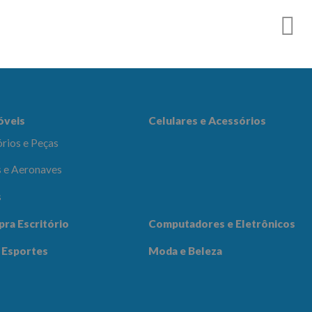
es e Acessórios
óveis
Celulares e Acessórios
rios e Peças
 e Aeronaves
s
adores e
pra Escritório
Computadores e Eletrônicos
icos
Notícias
Contato
 Esportes
Moda e Beleza
 Beleza