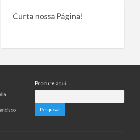
Curta nossa Página!
Procure aqui…
lla
Pesquisar
por:
rancisco