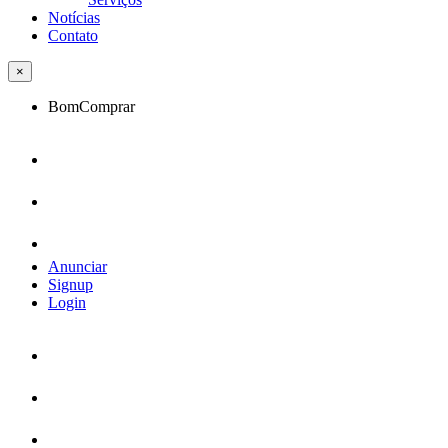
Notícias
Contato
×
BomComprar
Anunciar
Signup
Login