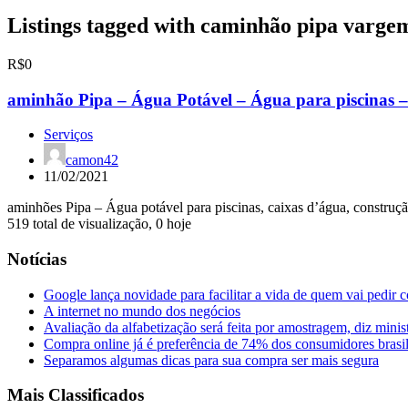
Listings tagged with caminhão pipa vargem
R$0
aminhão Pipa – Água Potável – Água para piscinas –
Serviços
camon42
11/02/2021
aminhões Pipa – Água potável para piscinas, caixas d’água, construç
519 total de visualização, 0 hoje
Notícias
Google lança novidade para facilitar a vida de quem vai pedir 
A internet no mundo dos negócios
Avaliação da alfabetização será feita por amostragem, diz minis
Compra online já é preferência de 74% dos consumidores brasil
Separamos algumas dicas para sua compra ser mais segura
Mais Classificados