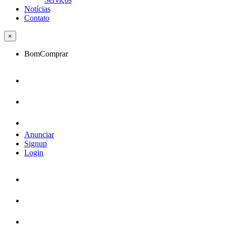
Notícias
Contato
×
BomComprar
Anunciar
Signup
Login