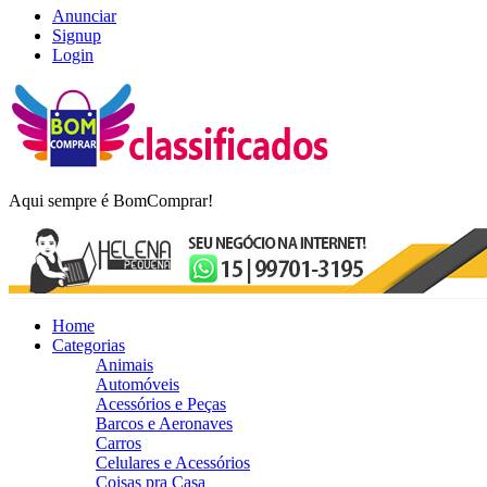
Anunciar
Signup
Login
BomComprar
Aqui sempre é BomComprar!
Home
Categorias
Animais
Automóveis
Acessórios e Peças
Barcos e Aeronaves
Carros
Celulares e Acessórios
Coisas pra Casa