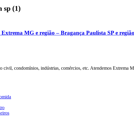
 sp (1)
 Extrema MG e região – Bragança Paulista SP e regiã
ão civil, condomínios, indústrias, comércios, etc. Atendemos Extrema 
comida
tro
eiros