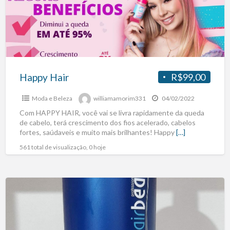
Happy Hair
R$99,00
Moda e Beleza
williamamorim331
04/02/2022
Com HAPPY HAIR, você vai se livra rapidamente da queda
de cabelo, terá crescimento dos fios acelerado, cabelos
fortes, saúdaveis e muito mais brilhantes! Happy
[…]
561 total de visualização, 0 hoje