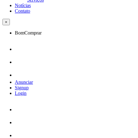
Notícias
Contato
×
BomComprar
Anunciar
Signup
Login