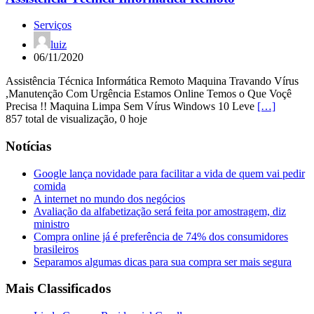
Serviços
luiz
06/11/2020
Assistência Técnica Informática Remoto Maquina Travando Vírus
,Manutenção Com Urgência Estamos Online Temos o Que Voçê
Precisa !! Maquina Limpa Sem Vírus Windows 10 Leve
[…]
857 total de visualização, 0 hoje
Notícias
Google lança novidade para facilitar a vida de quem vai pedir
comida
A internet no mundo dos negócios
Avaliação da alfabetização será feita por amostragem, diz
ministro
Compra online já é preferência de 74% dos consumidores
brasileiros
Separamos algumas dicas para sua compra ser mais segura
Mais Classificados