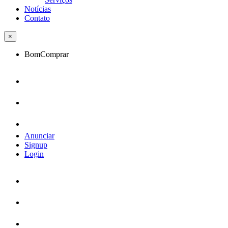
Notícias
Contato
×
BomComprar
Anunciar
Signup
Login