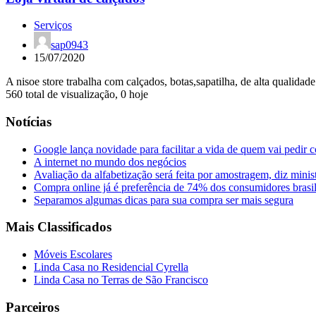
Serviços
sap0943
15/07/2020
A nisoe store trabalha com calçados, botas,sapatilha, de alta qualidad
560 total de visualização, 0 hoje
Notícias
Google lança novidade para facilitar a vida de quem vai pedir 
A internet no mundo dos negócios
Avaliação da alfabetização será feita por amostragem, diz minis
Compra online já é preferência de 74% dos consumidores brasil
Separamos algumas dicas para sua compra ser mais segura
Mais Classificados
Móveis Escolares
Linda Casa no Residencial Cyrella
Linda Casa no Terras de São Francisco
Parceiros