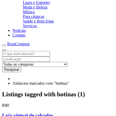
Lazer e Esportes
Moda e Beleza
Música
Para crianças
Saúde e Bem Estar
Serviços
Notícias
Contato
BomComprar
Pesquisar
Anúncios marcados com "botinas"
Listings tagged with botinas (1)
R$0
Loja virtual de calçados