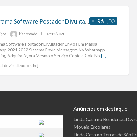
Programa Software Postador Divulgador Envios Em Massa Whatsapp 2021 2022
R$1,00
iços
kisnomade
07/12/2020
ma Software Postador Divulgador Envios Em Massa
app 2021 2022 Sistema Envio Mensagem No Whatsapp
ing Adquira Agora Mesmo o Serviço Copie e Cole No
[…]
al de visualização, 0 hoje
Anúncios em destaque
Linda Casa no Residencial Cyre
Móveis Escolares
Linda Casa no Terras de São F