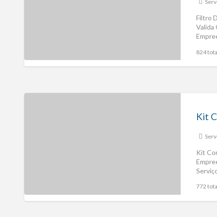
Serv
Filtro
Valida
Empree
Valida
824 tota
Serv
Kit Co
Empree
Serviç
772 tota