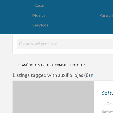
Casas
Música
Para cr
Para crianças
Saúde e
Serviços
ANÚNCIOS MARCADOS COM "AUXILIO LOJAS"
Listings tagged with auxilio lojas (8)
Comp
Softwa