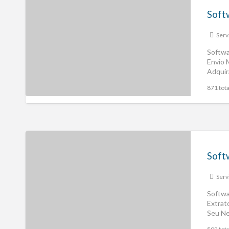
Serv
Softwa
Envio 
Adquir
871 tota
Serv
Softwa
Extrat
Seu Ne