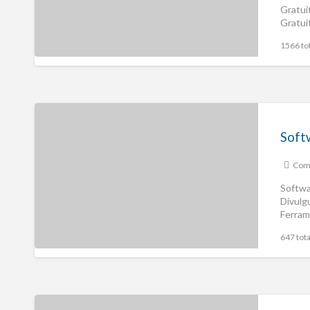
Gratui
Gratui
Empre
1566 tot
Comp
Softwa
Divulg
Ferram
Empre
647 tota