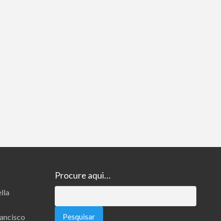
Procure aqui…
lla
Pesquisar
por:
rancisco