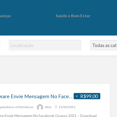
ianças
Saúde e Bem Estar
 Bem Estar
Software Envie Mensagem No Facebook Grupos 2021 – Download Gratuito
R$99,00
utadores e Eletrônicos
sktor
21/06/2021
re Envie Mensagem No Facebook Grupos 2021 – Download