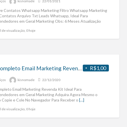
iços
kisnomade
22/01/2021
 De Contatos Whatsapp Marketing Filtro Whatsapp Marketing
 Contatos Arquivo Txt Leads Whatsapp, Ideal Para
ndedores em Geral Marketing Obs: 6 Meses Atualização
[…]
l de visualização, 0 hoje
Kit Completo Email Marketing Revenda
R$1,00
iços
kisnomade
22/12/2020
mpleto Email Marketing Revenda Kit Ideal Para
ndedores em Geral Marketing Adquira Agora Mesmo o
o Copie e Cole No Navegador Para Receber o
[…]
l de visualização, 0 hoje