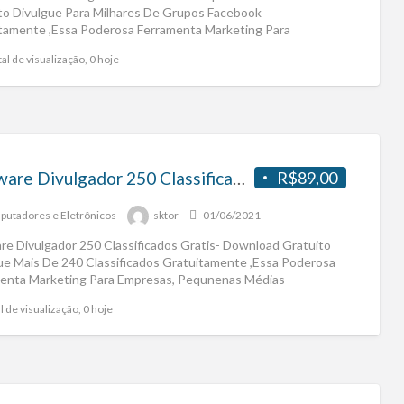
to Divulgue Para Milhares De Grupos Facebook
tamente ,Essa Poderosa Ferramenta Marketing Para
sas, Pequnenas Médias
[…]
al de visualização, 0 hoje
Software Divulgador 250 Classificados Gratis- Download Gratuito
R$89,00
utadores e Eletrônicos
sktor
01/06/2021
re Divulgador 250 Classificados Gratis- Download Gratuito
ue Mais De 240 Classificados Gratuitamente ,Essa Poderosa
enta Marketing Para Empresas, Pequnenas Médias
sas,Empreendedores Adquira Agora Mesmo
[…]
l de visualização, 0 hoje