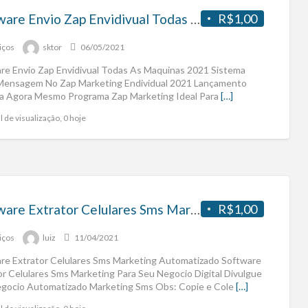
Software Envio Zap Envidivual Todas As Maquinas 2021
R$1,00
iços
sktor
06/05/2021
re Envio Zap Envidivual Todas As Maquinas 2021 Sistema
Mensagem No Zap Marketing Endividual 2021 Lançamento
a Agora Mesmo Programa Zap Marketing Ideal Para
[…]
l de visualização, 0 hoje
Software Extrator Celulares Sms Marketing
R$1,00
iços
luiz
11/04/2021
re Extrator Celulares Sms Marketing Automatizado Software
or Celulares Sms Marketing Para Seu Negocio Digital Divulgue
gocio Automatizado Marketing Sms Obs: Copie e Cole
[…]