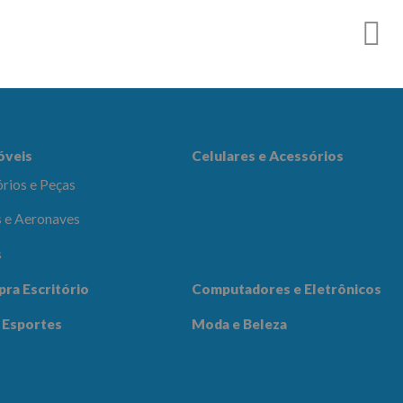
es e Acessórios
óveis
Celulares e Acessórios
rios e Peças
 e Aeronaves
s
adores e
pra Escritório
Computadores e Eletrônicos
icos
Notícias
Contato
 Esportes
Moda e Beleza
 Beleza