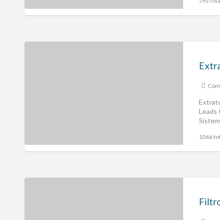
592 tota
Extr
Comp
Extrat
Leads 
Sistem
1066 tot