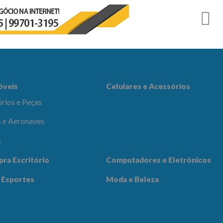
r
es e Acessórios
óveis
Celulares e Acessórios
rios e Peças
 e Aeronaves
s
adores e
pra Escritório
Computadores e Eletrônicos
icos
Notícias
Contato
 Esportes
Moda e Beleza
 Beleza