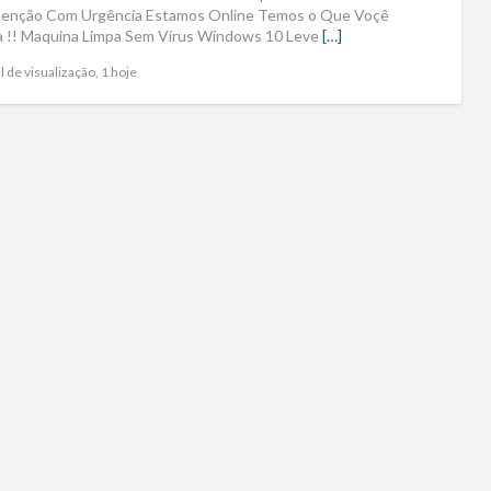
enção Com Urgência Estamos Online Temos o Que Voçê
a !! Maquina Limpa Sem Vírus Windows 10 Leve
[…]
l de visualização, 1 hoje