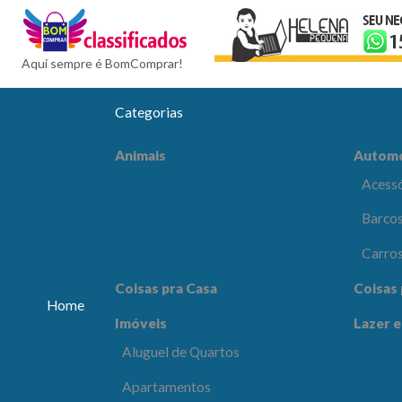
BomCompra
Aqui sempre é BomComprar!
Categorias
Automóveis
Celular
Animais
Autom
Acessórios e Peças
Acessó
Barcos e Aeronaves
Barcos
Carros
Carro
Coisas pra Escritório
Comput
Coisas pra Casa
Coisas 
Eletrôn
Home
Imóveis
Lazer e
Lazer e Esportes
Moda e
Aluguel de Quartos
os
Apartamentos