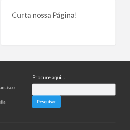
Curta nossa Página!
Procure aqui…
rancisco
Pesquisar
por:
lla