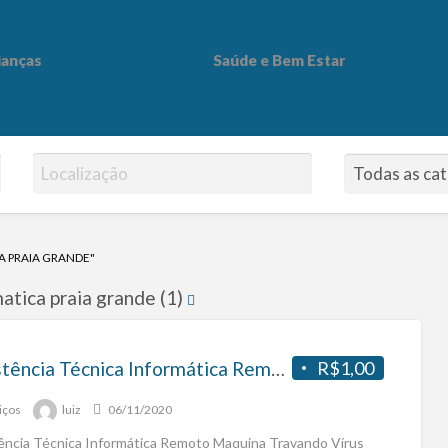
ianças
Saúde e Bem Estar
 Bem Estar
A PRAIA GRANDE"
matica praia grande (1)
Assistência Técnica Informática Remoto
R$1,00
iços
luiz
06/11/2020
ência Técnica Informática Remoto Maquina Travando Vírus