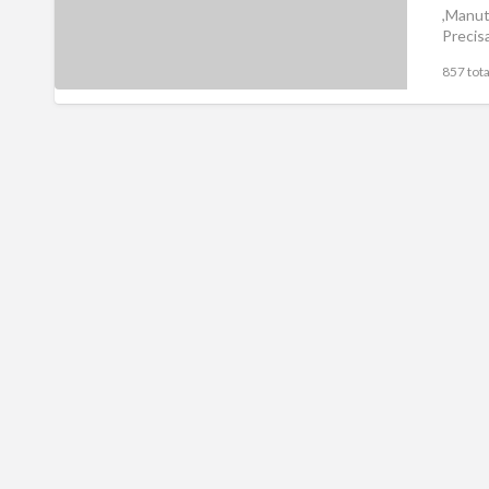
,Manut
Precis
857 tota