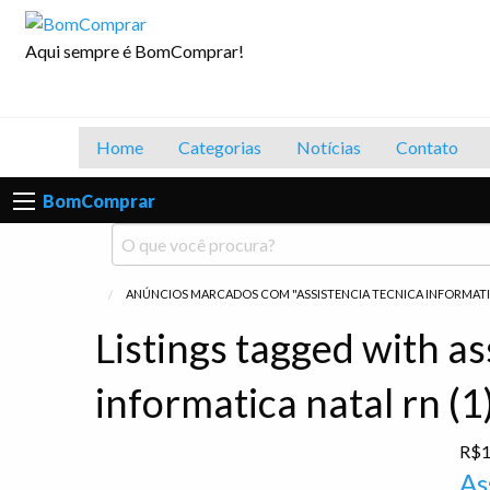
BomComprar
as
Contato
Aqui sempre é BomComprar!
Home
Categorias
Notícias
Contato
BomComprar
ANÚNCIOS MARCADOS COM "ASSISTENCIA TECNICA INFORMATI
Listings tagged with as
informatica natal rn (1
R$1
As