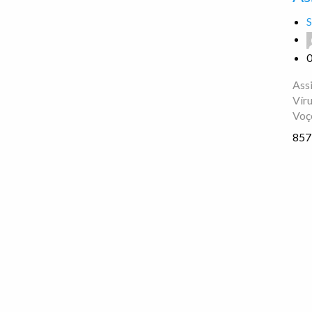
S
Ass
Vír
Voç
857 