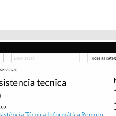
CA NATAL RN"
sistencia tecnica
)
,00
sistência Técnica Informática Remoto