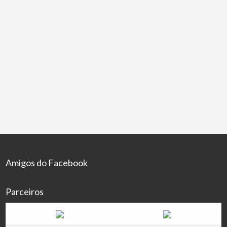
Acerele Suas Vendas
R$30,00
Serviços
04/06/2020
Não tem mais desculpas, curso COMPLETO de marketing
digital A.S.V. com 95% de DESCONTO! Não é E-book não é
apenas uma mensalidade é o curso
[…]
583 total de visualização, 0 hoje
Amigos do Facebook
Parceiros