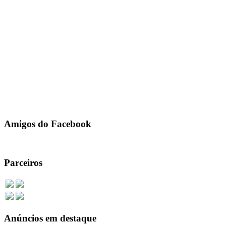
Dicas de emagrecimento e alimentação adequada, saúde, beleza, famíli
511 total de visualização, 0 hoje
R$0
Shopingnews-Saúde Total-fitness e bem estar
Serviços
07/10/2020
Dicas de emagrecimento e alimentação adequada, saúde, beleza, famíli
452 total de visualização, 0 hoje
Amigos do Facebook
Parceiros
Anúncios em destaque