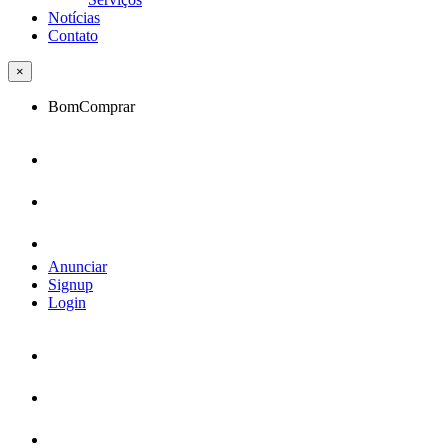
Notícias
Contato
×
BomComprar
Anunciar
Signup
Login