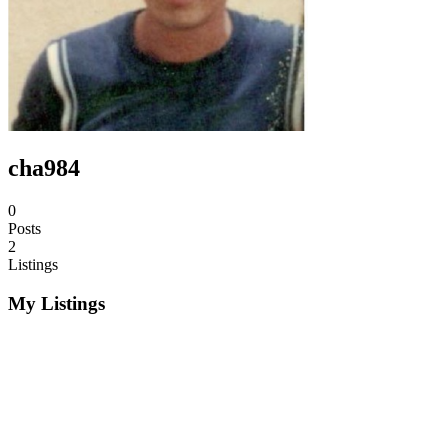
cha984
0
Posts
2
Listings
My Listings
R$0
Shopingnews-Saúde Total-fitness e bem estar
Serviços
07/10/2020