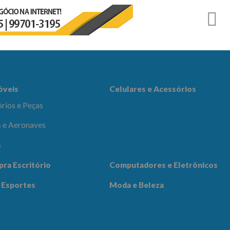
r
es e Acessórios
óveis
Celulares e Acessórios
rios e Peças
 e Aeronaves
s
adores e
pra Escritório
Computadores e Eletrônicos
icos
Notícias
Contato
 Esportes
Moda e Beleza
 Beleza