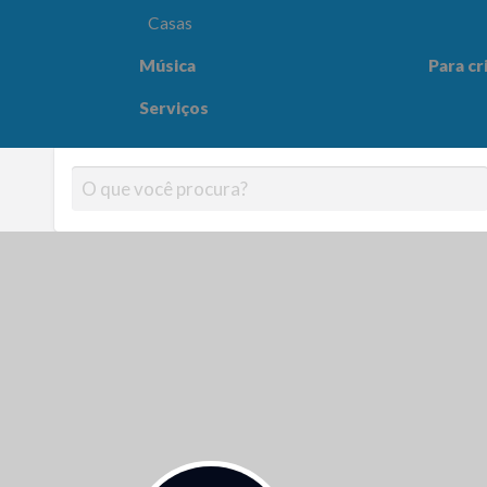
Casas
Música
Para cr
Para crianças
Saúde e
Serviços