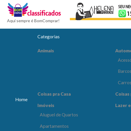
BomCompra
Aqui sempre é BomComprar!
Categorias
Automóveis
Celular
Animais
Autom
Acessórios e Peças
Acessó
Barcos e Aeronaves
Barcos
Carros
Carro
Coisas pra Escritório
Comput
Coisas pra Casa
Coisas 
Eletrôn
Home
Imóveis
Lazer e
Lazer e Esportes
Moda e
Aluguel de Quartos
os
Apartamentos