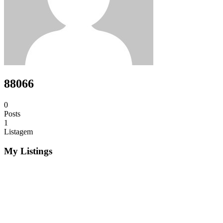
88066
0
Posts
1
Listagem
My Listings
R$297,00
Curso mecânico de máquina de costura
Serviços
01/07/2021