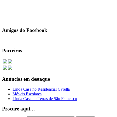
Comprovado – Excelente Curso Profissionalizante de Manutenção
de Máquinas de Costura online altamente lucrativo e com
certificado. .
631 total de visualização, 0 hoje
Amigos do Facebook
Parceiros
Anúncios em destaque
Linda Casa no Residencial Cyrella
Móveis Escolares
Linda Casa no Terras de São Francisco
Procure aqui…