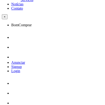
Notícias
Contato
×
BomComprar
Anunciar
Signup
Login