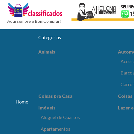
BomCompra
Aqui sempre é BomComprar!
Categorias
Automóveis
Celular
Animais
Autom
Acessórios e Peças
Acessó
Barcos e Aeronaves
Barcos
Carros
Carro
Coisas pra Escritório
Comput
Coisas pra Casa
Coisas 
Eletrôn
Home
Imóveis
Lazer e
Lazer e Esportes
Moda e
Aluguel de Quartos
os
Apartamentos