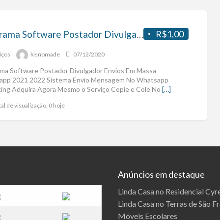
Programa Software Postador Divulgador Envios Em Massa Whatsapp 2021 2022
R$1,00
iços
kisnomade
07/12/2020
ma Software Postador Divulgador Envios Em Massa
app 2021 2022 Sistema Envio Mensagem No Whatsapp
ing Adquira Agora Mesmo o Serviço Copie e Cole No
[…]
al de visualização, 0 hoje
Anúncios em destaque
Linda Casa no Residencial Cyre
Linda Casa no Terras de São F
Móveis Escolares