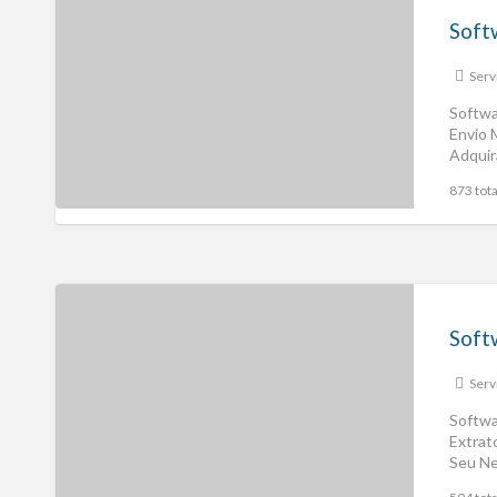
Serv
Softwa
Envio 
Adquir
873 tota
Serv
Softwa
Extrat
Seu Ne