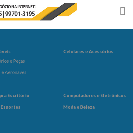
r
es e Acessórios
óveis
Celulares e Acessórios
rios e Peças
 e Aeronaves
s
adores e
pra Escritório
Computadores e Eletrônicos
icos
Notícias
Contato
 Esportes
Moda e Beleza
 Beleza