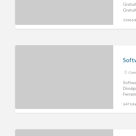
Gratui
Gratui
Empre
1566 tot
Comp
Softwa
Divulg
Ferram
Empre
647 tota