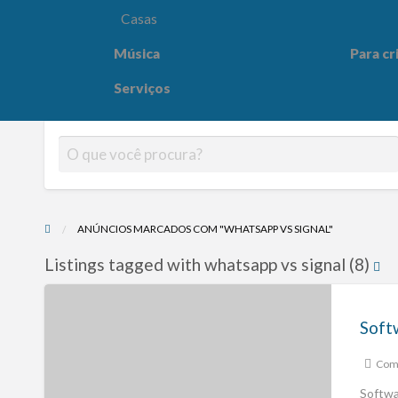
Casas
Música
Para cr
Para crianças
Saúde e
Serviços
ANÚNCIOS MARCADOS COM "WHATSAPP VS SIGNAL"
Listings tagged with whatsapp vs signal (8)
Comp
Softwa