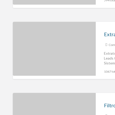
594 tota
Extr
Comp
Extrat
Leads 
Sistem
1067 tot