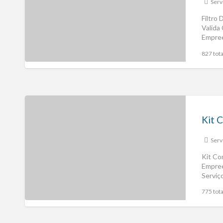
Serv
Filtro
Valida
Empree
Valida
827 tota
Serv
Kit Co
Empree
Serviç
775 tota