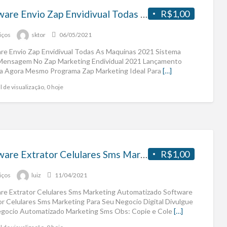
Software Envio Zap Envidivual Todas As Maquinas 2021
R$1,00
iços
sktor
06/05/2021
re Envio Zap Envidivual Todas As Maquinas 2021 Sistema
Mensagem No Zap Marketing Endividual 2021 Lançamento
a Agora Mesmo Programa Zap Marketing Ideal Para
[…]
l de visualização, 0 hoje
Software Extrator Celulares Sms Marketing
R$1,00
iços
luiz
11/04/2021
re Extrator Celulares Sms Marketing Automatizado Software
or Celulares Sms Marketing Para Seu Negocio Digital Divulgue
gocio Automatizado Marketing Sms Obs: Copie e Cole
[…]