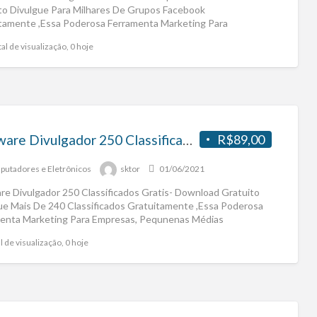
to Divulgue Para Milhares De Grupos Facebook
tamente ,Essa Poderosa Ferramenta Marketing Para
sas, Pequnenas Médias
[…]
al de visualização, 0 hoje
Software Divulgador 250 Classificados Gratis- Download Gratuito
R$89,00
utadores e Eletrônicos
sktor
01/06/2021
re Divulgador 250 Classificados Gratis- Download Gratuito
ue Mais De 240 Classificados Gratuitamente ,Essa Poderosa
enta Marketing Para Empresas, Pequnenas Médias
sas,Empreendedores Adquira Agora Mesmo
[…]
l de visualização, 0 hoje