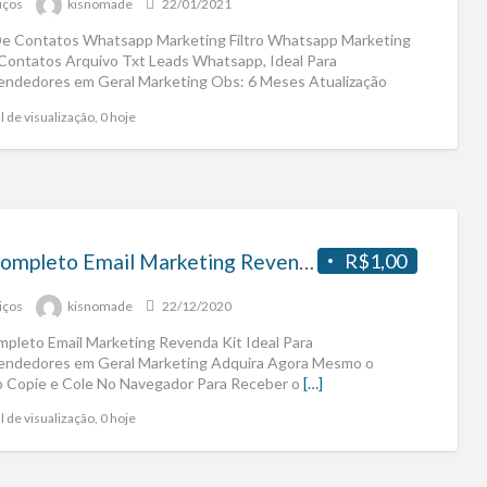
iços
kisnomade
22/01/2021
 De Contatos Whatsapp Marketing Filtro Whatsapp Marketing
 Contatos Arquivo Txt Leads Whatsapp, Ideal Para
ndedores em Geral Marketing Obs: 6 Meses Atualização
[…]
l de visualização, 0 hoje
Kit Completo Email Marketing Revenda
R$1,00
iços
kisnomade
22/12/2020
mpleto Email Marketing Revenda Kit Ideal Para
ndedores em Geral Marketing Adquira Agora Mesmo o
o Copie e Cole No Navegador Para Receber o
[…]
l de visualização, 0 hoje