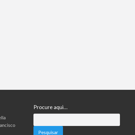
Procure aqui…
lla
Pesquisar
rancisco
por: